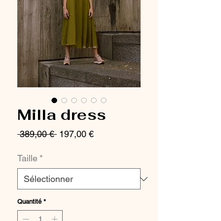
Milla dress
Prix
Prix
 389,00 € 
197,00 €
original
promotionnel
Taille
*
Quantité
*