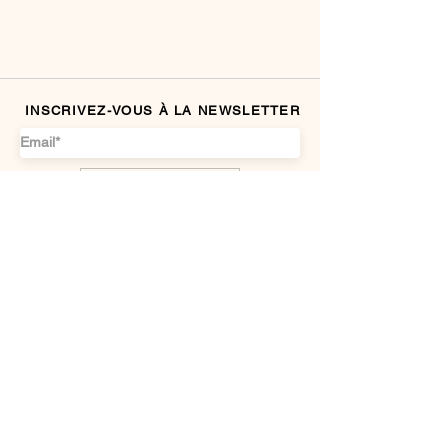
INSCRIVEZ-VOUS À LA NEWSLETTER
Je m'abonne
INFOS GÉNÉRALES
Sécurité de paiement
Mentions légales
L
ivraison & Retours
NOUS DÉCOUVRIR
Qui est Catalina J ?