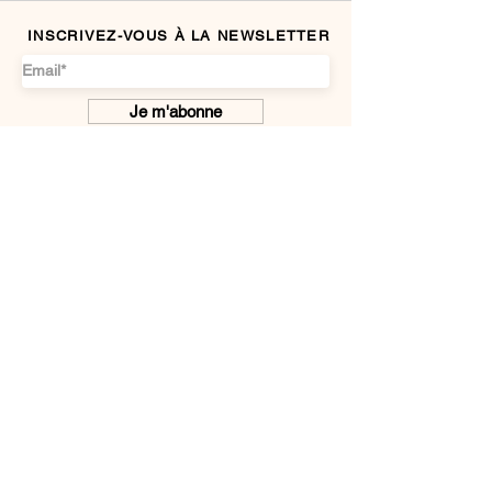
INSCRIVEZ-VOUS À LA NEWSLETTER
Je m'abonne
INFOS GÉNÉRALES
Sécurité de paiement
Mentions légales
L
ivraison & Retours
NOUS DÉCOUVRIR
Qui est Catalina J ?
F.A.Q.
Contactez nous