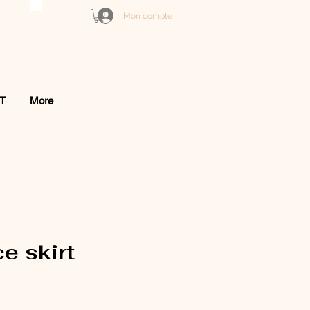
Mon compte
T
More
e skirt