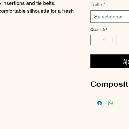
insertions and tie belts.
Taille
*
mfortable silhouette for a fresh
Sélectionner
Quantité
*
Aj
Composit
100% Crepe Viscose