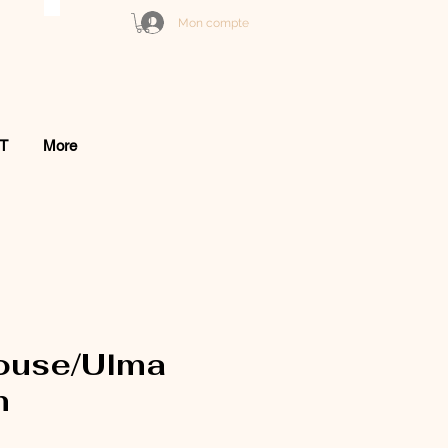
Mon compte
T
More
ouse/Ulma
n